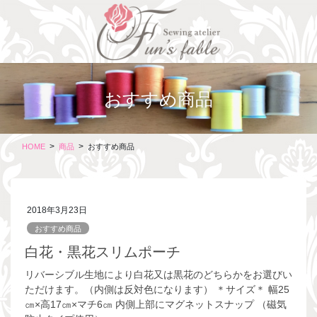
コ
ナ
ン
ビ
テ
ゲ
ン
ー
ツ
シ
に
ョ
おすすめ商品
移
ン
動
に
移
動
HOME
商品
おすすめ商品
2018年3月23日
おすすめ商品
白花・黒花スリムポーチ
リバーシブル生地により白花又は黒花のどちらかをお選びい
ただけます。（内側は反対色になります） ＊サイズ＊ 幅25
㎝×高17㎝×マチ6㎝ 内側上部にマグネットスナップ （磁気