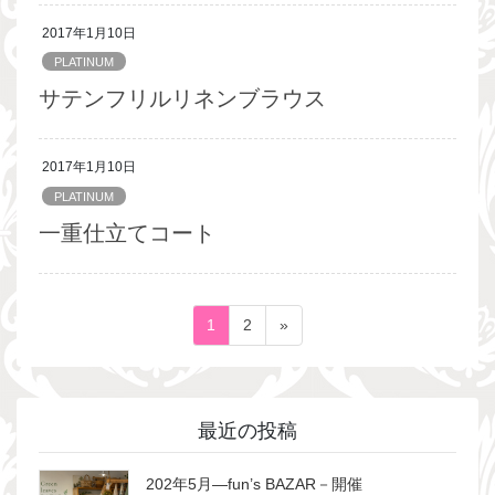
2017年1月10日
PLATINUM
サテンフリルリネンブラウス
2017年1月10日
PLATINUM
一重仕立てコート
投
ペ
ペ
1
2
»
稿
ー
ー
ジ
ジ
の
ペ
最近の投稿
ー
ジ
202年5月―fun’s BAZAR－開催