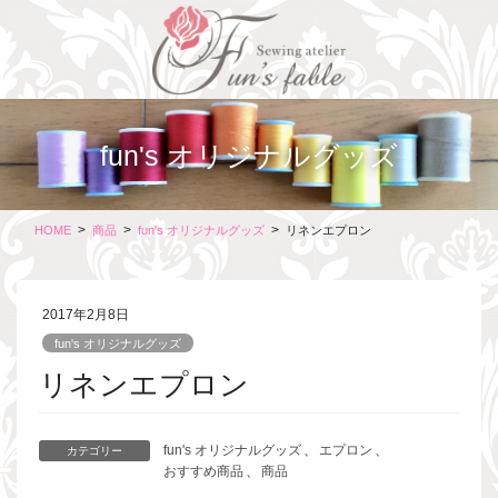
コ
ナ
ン
ビ
テ
ゲ
ン
ー
ツ
シ
に
ョ
fun's オリジナルグッズ
移
ン
動
に
移
動
HOME
商品
fun's オリジナルグッズ
リネンエプロン
2017年2月8日
fun's オリジナルグッズ
リネンエプロン
fun's オリジナルグッズ
、
エプロン
、
カテゴリー
おすすめ商品
、
商品