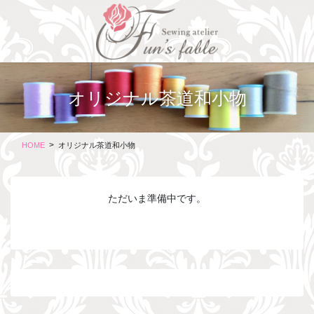
コ
ナ
ン
ビ
テ
ゲ
ン
ー
ツ
シ
に
ョ
オリジナル茶道和小物
移
ン
動
に
移
動
HOME
オリジナル茶道和小物
ただいま準備中です。